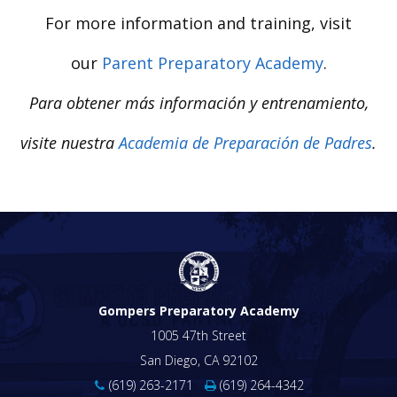
For more information and training, visit
our
Parent Preparatory Academy
.
Para obtener más información y entrenamiento,
visite nuestra
Academia de Preparación de Padres
.
Gompers Preparatory Academy
1005 47th Street
San Diego, CA 92102
(619) 263-2171
(619) 264-4342